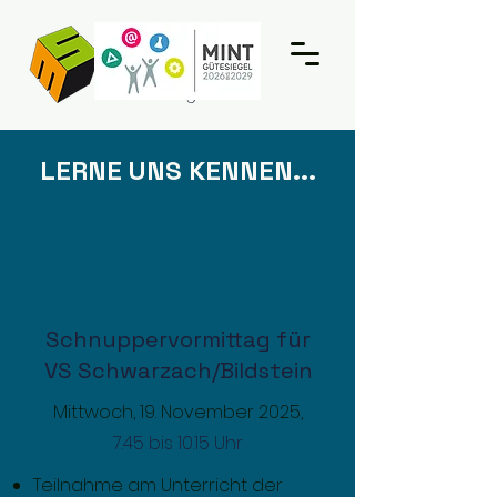
Mittelschule
Schwarzach
Vorarlberg
LERNE UNS KENNEN...
Schnuppervormittag für
VS Schwarzach/Bildstein
Mittwoch, 19. November 2025,
7.45 bis 10.15 Uhr
Teilnahme am Unterricht der