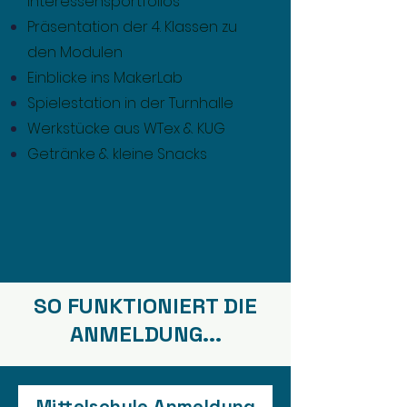
Interessensportfolios
Präsentation der 4. Klassen zu
den Modulen
Einblicke ins MakerLab
Spielestation in der Turnhalle
Werkstücke aus WTex & KUG
Getränke & kleine Snacks
SO FUNKTIONIERT DIE
ANMELDUNG...
Mittelschule Anmeldung