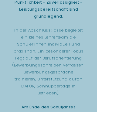
Pünktlichkeit - Zuverlässigkeit -
Leistungsbereitschaft sind
grundlegend.
In der Abschlussklasse begleitet
ein kleines Lehrerteam die
Schüler:innen individuell und
praxisnah. Ein besonderer Fokus
liegt auf der Berufsorientierung
(Bewerbungsschreiben verfassen,
Bewerbungsgespräche
trainieren, Unterstützung durch
DAFÜR, Schnuppertage in
Betrieben).
Am Ende des Schuljahres
erhalten alle Schüler:innen ein
Jahrs- und Abschlusszeugnis
gemäß § 22 Abs. 8 SchUG.