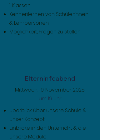
1. Klassen
Kennenlernen von Schüler:innen
& Lehrpersonen
Möglichkeit, Fragen zu stellen
Elterninfoabend
Mittwoch, 19. November 2025,
um 19 Uhr
Überblick über unsere Schule &
unser Konzept
Einblicke in den Unterricht & die
unsere Module