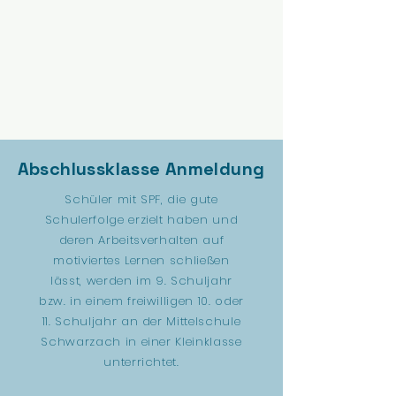
Abschlussklasse Anmeldung
Schüler mit SPF, die gute
Schulerfolge erzielt haben und
deren Arbeitsverhalten auf
motiviertes Lernen schließen
lässt, werden im 9. Schuljahr
bzw. in einem freiwilligen 10. oder
11. Schuljahr an der Mittelschule
Schwarzach in einer Kleinklasse
unterrichtet.