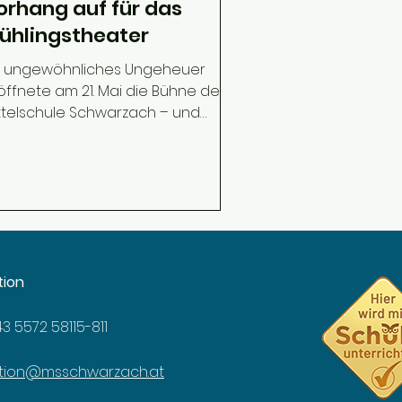
orhang auf für das
rühlingstheater
n ungewöhnliches Ungeheuer
öffnete am 21. Mai die Bühne der
ttelschule Schwarzach – und
itete damit einen Theaterabend
n, der so schnell niemand
rgessen wird. Unser Theaterclub
t Mozart und Schikaneder eine
hörige Portion Slapstick,
rzlichkeit und jugendliche Energie
nzugefügt. Tamino rettete Pamina
tion
it Umweg durch den Sumpf),
pageno bewies, dass man auch
43 5572 58115-811
t Schloss auf dem Mund laut
nug sein kann, und die drei
men stritten würdevoll darüber,
ktion@msschwarzach.at
r d