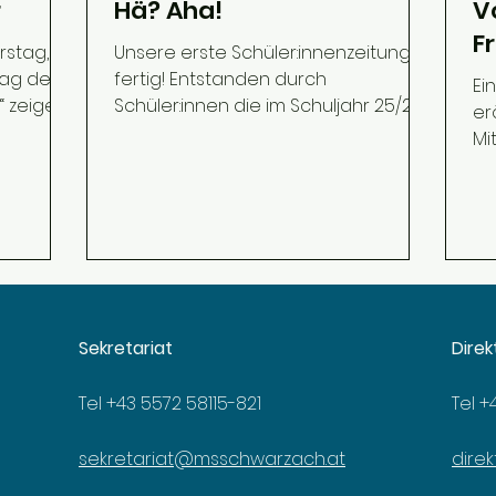
r
Hä? Aha!
V
F
tag, 18.
Unsere erste Schüler:innenzeitung ist
 Tag der
fertig! Entstanden durch
Ei
“ zeigen
Schüler:innen die im Schuljahr 25/26
er
lfältig
das Modul Schüler:innenzeitung
Mi
e
besucht haben.
le
, Technik
ei
der
ve
 es
ha
ieren
ge
ei und
He
hi
lente und
Sekretariat
Direk
(m
n!
Pa
Tel +43 5572 58115-821
Tel +
mi
ge
Da
sekretariat@msschwarzach.at
dire
we