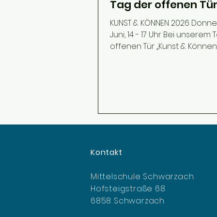
Tag der offenen Tü
KUNST & KÖNNEN 2026 Donners
Juni, 14 - 17 Uhr Bei unserem
offenen Tür „Kunst & Können
unsere Schüler:innen, wie vie
Schule sein kann. Ob kreativ
Projekte, spannende Module
im MakerLab, Musik, Sport o
Ausstellungen – überall gibt
etwas zu sehen, auszuprob
und zu erleben. Kommt vorb
erlebt einen besonderen
Nachmittag voller Ideen, Ta
Kontakt
gemeinsamer Begegnunge
Mittelschule Schwarzach
Hofsteigstraße 68
6858 Schwarzach