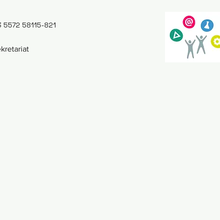
 5572 58115-821
kretariat
eLearning
Kontakt